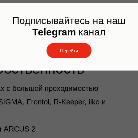
Подписывайтесь на наш
Telegram
канал
Перейти
обственность
ах с большой проходимостью
GMA, Frontol, R-Keeper, iiko и
м ARCUS 2