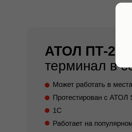
АТОЛ ПТ-2
терминал в с
Может работать в мест
Протестирован с АТОЛ SI
1С
Работает на популярно