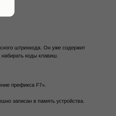
сного штрихкода. Он уже содержит
 набирать коды клавиш.
ение префикса F7».
ешно записан в память устройства.