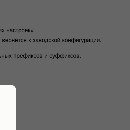
х настроек».
 вернётся к заводской конфигурации.
льных префиксов и суффиксов.