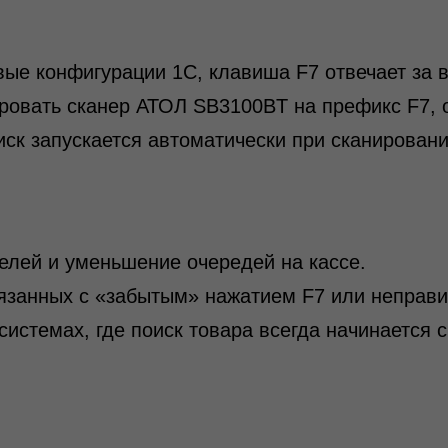
вые конфигурации 1С, клавиша F7 отвечает за в
ровать сканер АТОЛ SB3100BT на префикс F7, 
ск запускается автоматически при сканировани
елей и уменьшение очередей на кассе.
вязанных с «забытым» нажатием F7 или неправ
истемах, где поиск товара всегда начинается с