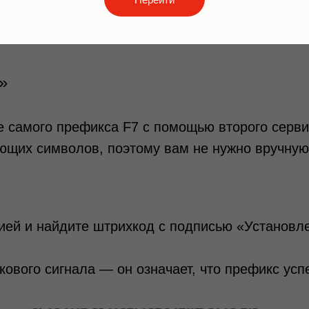
Штрихкод «Сброс до заводских настроек»
»
самого префикса F7 с помощью второго серви
ющих символов, поэтому вам не нужно вручную
цией и найдите штрихкод с подписью «Установл
ового сигнала — он означает, что префикс усп