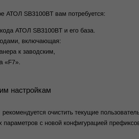
ре АТОЛ SB3100BT вам потребуется:
кода АТОЛ SB3100BT и его база.
кодами, включающая:
анера к заводским,
а «F7».
ким настройкам
 рекомендуется очистить текущие пользователь
х параметров с новой конфигурацией префиксо