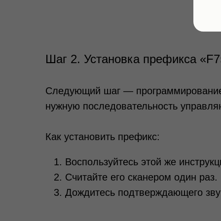
Шаг 2. Установка префикса «F7
Следующий шаг — программирование 
нужную последовательность управля
Как установить префикс:
Воспользуйтесь этой же инструк
Считайте его сканером один раз.
Дождитесь подтверждающего звук