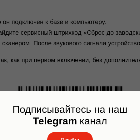
о он подключён к базе и компьютеру.
айдите сервисный штрихкод «Сброс до заводски
сканером. После звукового сигнала устройство
так, как при первом включении, без дополните
Подписывайтесь на наш
Telegram
канал
Перейти