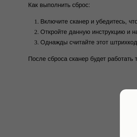
Как выполнить сброс:
Включите сканер и убедитесь, чт
Откройте данную инструкцию и н
Однажды считайте этот штрихкод 
После сброса сканер будет работать 