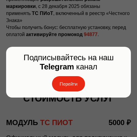
маркировки
, с 28 декабря 2025 обязаны
применять
ТС ПИоТ
, включенный в реестр «Честного
Знака»
Чтобы получить бонус: бесплатную установку, перед
оплатой
активируйте промокод
94877
.
Подписывайтесь на наш
Telegram
канал
Перейти
СТОИМОСТЬ УСЛУГ
МОДУЛЬ
ТС ПИОТ
5000 ₽