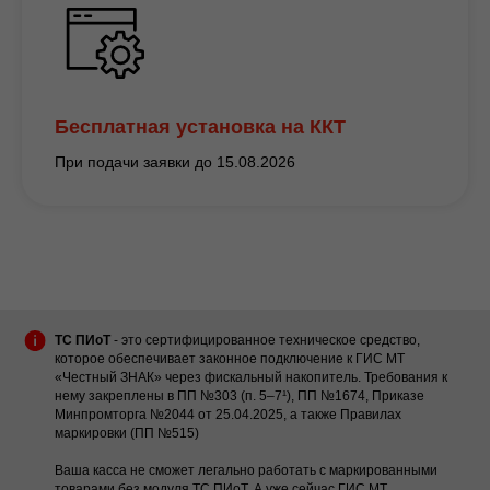
Бесплатная установка на ККТ
При подачи заявки до 15.08.2026
ТС ПИоТ
- это сертифицированное техническое средство,
которое обеспечивает законное подключение к ГИС МТ
«Честный ЗНАК» через фискальный накопитель. Требования к
нему закреплены в ПП №303 (п. 5–7¹), ПП №1674, Приказе
Минпромторга №2044 от 25.04.2025, а также Правилах
маркировки (ПП №515)
Ваша касса не сможет легально работать с маркированными
товарами без модуля ТС ПИоТ. А уже сейчас ГИС МТ