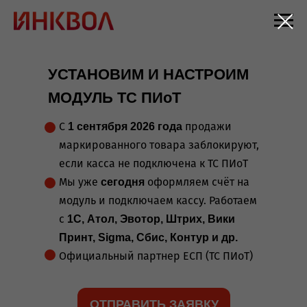
УСТАНОВИМ И НАСТРОИМ
МОДУЛЬ ТС ПИоТ
С
продажи
1 сентября 2026 года
маркированного товара заблокируют,
ИНКВОЛ
если касса не подключена к ТС ПИоТ
официальный партнёр
-
Мы уже
оформляем счёт на
сегодня
модуль и подключаем кассу. Работаем
ЕСП (ТС ПИоТ) в Курске.
с
1С, Атол, Эвотор, Штрих, Вики
Установка и настройка
Принт, Sigma, Cбис, Контур и др.
ТС ПИОТ в Курске
Официальный партнер ЕСП (ТС ПИоТ)
ОТПРАВИТЬ ЗАЯВКУ